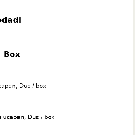
odadi
i Box
capan, Dus / box
u ucapan, Dus / box