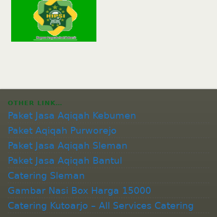
OTHER LINK…
Paket Jasa Aqiqah Kebumen
Paket Aqiqah Purworejo
Paket Jasa Aqiqah Sleman
Paket Jasa Aqiqah Bantul
Catering Sleman
Gambar Nasi Box Harga 15000
Catering Kutoarjo – All Services Catering