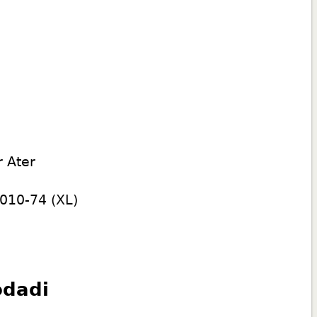
r Ater
-010-74
(XL)
odadi