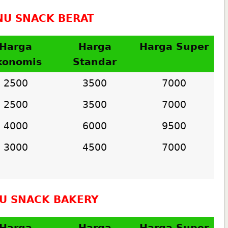
U SNACK BERAT
Harga
Harga
Harga Super
konomis
Standar
2500
3500
7000
2500
3500
7000
4000
6000
9500
3000
4500
7000
U SNACK BAKERY
Harga
Harga
Harga Super