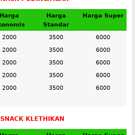
Harga
Harga
Harga Super
konomis
Standar
2000
3500
6000
2000
3500
6000
2000
3500
6000
2000
3500
6000
2000
3500
6000
SNACK KLETHIKAN