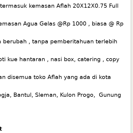
 termasuk kemasan Aflah 20X12X0.75 Full
emasan Agua Gelas @Rp 1000 , biasa @ Rp
 berubah , tanpa pemberitahuan terlebih
i kue hantaran , nasi box, catering , copy
n disemua toko Aflah yang ada di kota
 Jogja, Bantul, Sleman, Kulon Progo, Gunung
t