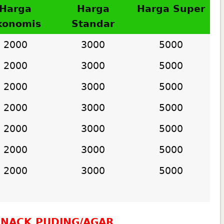
Harga
Harga
Harga Super
konomis
Standar
2000
3000
5000
2000
3000
5000
2000
3000
5000
2000
3000
5000
2000
3000
5000
2000
3000
5000
2000
3000
5000
NACK PUDING/AGAR