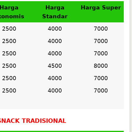
Harga
Harga
Harga Super
konomis
Standar
2500
4000
7000
2500
4000
7000
2500
4000
7000
2500
4500
8000
2500
4000
7000
2500
4000
7000
NACK TRADISIONAL