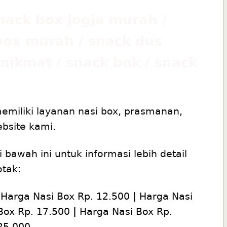
snack box jogja murah /
box murah / snack dus
nikmat / snack bok / snack
memiliki layanan nasi box, prasmanan,
ebsite kami.
di bawah ini untuk informasi lebih detail
otak:
Harga Nasi Box Rp. 12.500
|
Harga Nasi
Box Rp. 17.500
|
Harga Nasi Box Rp.
25.000