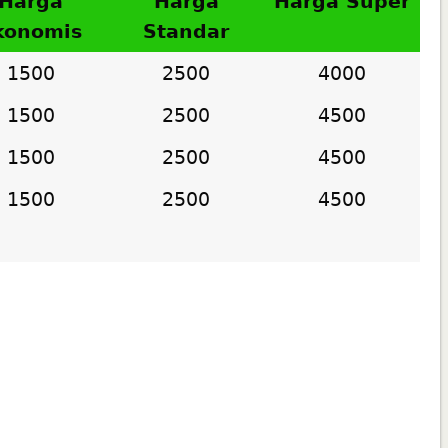
Harga
Harga
Harga Super
konomis
Standar
1500
2500
4000
1500
2500
4500
1500
2500
4500
1500
2500
4500