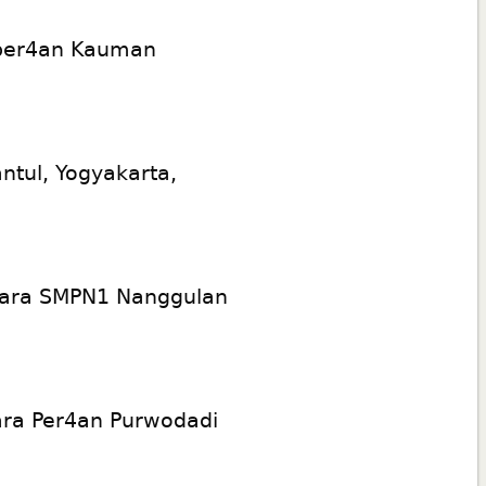
a per4an Kauman
ntul, Yogyakarta,
tara SMPN1 Nanggulan
tara Per4an Purwodadi