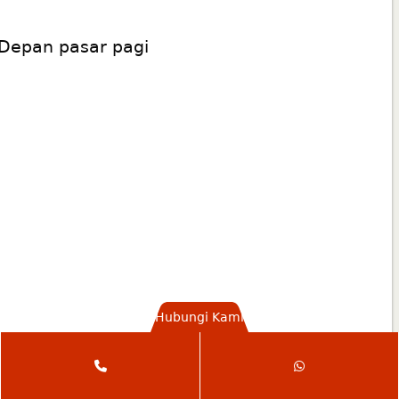
Depan pasar pagi
Hubungi Kami
Phone
WhatsApp
Number