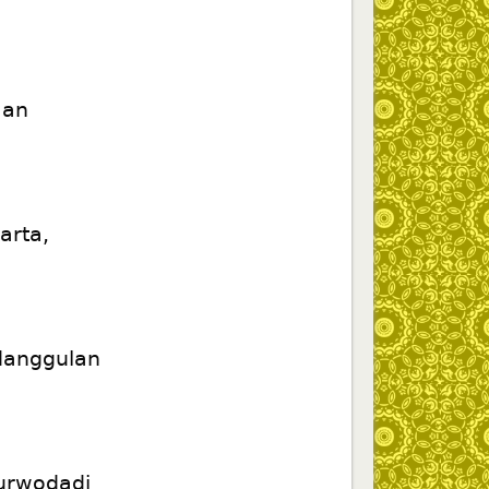
man
arta,
Nanggulan
Purwodadi