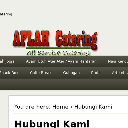
Catering
ah Jogja
Ayam Utuh Ater Ater / Ayam Hantaran
Nasi Kendu
Snack Box
Coffe Break
Gubugan
Profil
Artikel…
You are here:
Home
› Hubungi Kami
Hubungi Kami