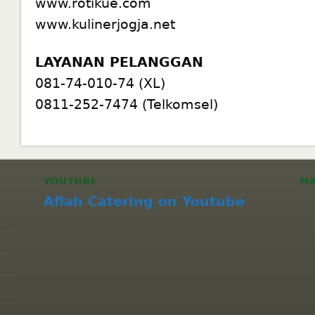
www.rotikue.com
www.kulinerjogja.net
LAYANAN PELANGGAN
081-74-010-74 (XL)
0811-252-7474 (Telkomsel)
YOUTUBE
M
Aflah Catering on Youtube