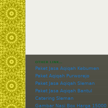
OTHER LINK…
Paket Jasa Aqiqah Kebumen
Paket Aqiqah Purworejo
Paket Jasa Aqiqah Sleman
Paket Jasa Aqiqah Bantul
Catering Sleman
Gambar Nasi Box Harga 15000