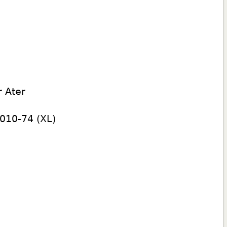
r Ater
-010-74
(XL)