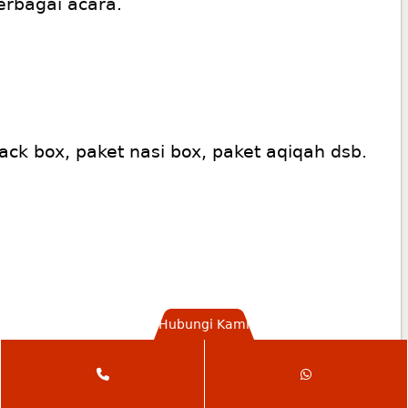
erbagai acara.
ack box
,
paket nasi box
,
paket aqiqah
dsb.
Hubungi Kami
Phone
WhatsApp
Number