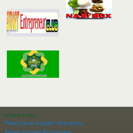
OTHER LINK…
Paket Jasa Aqiqah Kebumen
Paket Aqiqah Purworejo