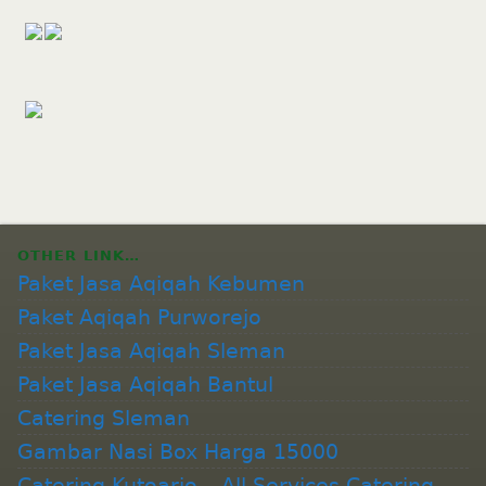
OTHER LINK…
Paket Jasa Aqiqah Kebumen
Paket Aqiqah Purworejo
Paket Jasa Aqiqah Sleman
Paket Jasa Aqiqah Bantul
Catering Sleman
Gambar Nasi Box Harga 15000
Catering Kutoarjo – All Services Catering