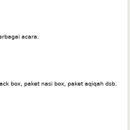
erbagai acara.
ack box
,
paket nasi box
,
paket aqiqah
dsb.