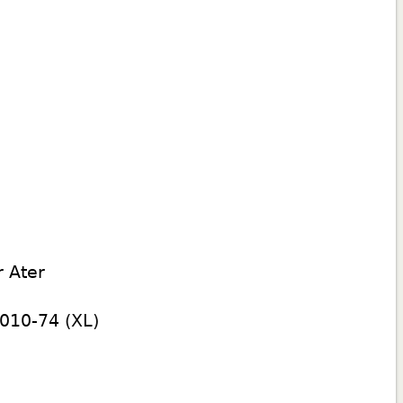
r Ater
-010-74
(XL)