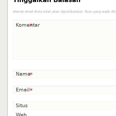
Alamat email Anda tidak akan dipublikasikan.
Ruas yang wajib di
Komentar
*
Nama
*
Email
*
Situs
Web