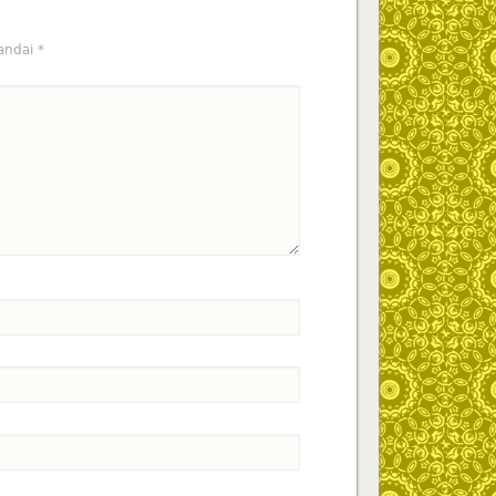
tandai
*