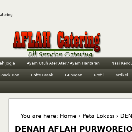
Catering
ah Jogja
Ayam Utuh Ater Ater / Ayam Hantaran
Nasi Kendu
Snack Box
Coffe Break
Gubugan
Profil
Artikel…
You are here:
Home
›
Peta Lokasi
› DE
DENAH AFLAH PURWOREJ